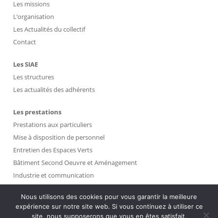
Les missions
L’organisation
Les Actualités du collectif
Contact
Les SIAE
Les structures
Les actualités des adhérents
Les prestations
Prestations aux particuliers
Mise à disposition de personnel
Entretien des Espaces Verts
Bâtiment Second Oeuvre et Aménagement
Industrie et communication
Propreté et Gestion des Déchets
Nous utilisons des cookies pour vous garantir la meilleure
expérience sur notre site web. Si vous continuez à utiliser ce
Intranet
site, nous supposerons que vous en êtes satisfait.