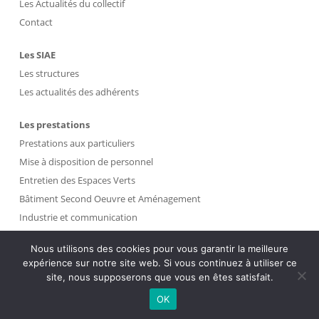
Les Actualités du collectif
Contact
Les SIAE
Les structures
Les actualités des adhérents
Les prestations
Prestations aux particuliers
Mise à disposition de personnel
Entretien des Espaces Verts
Bâtiment Second Oeuvre et Aménagement
Industrie et communication
Propreté et Gestion des Déchets
Nous utilisons des cookies pour vous garantir la meilleure
expérience sur notre site web. Si vous continuez à utiliser ce
Intranet
site, nous supposerons que vous en êtes satisfait.
OK