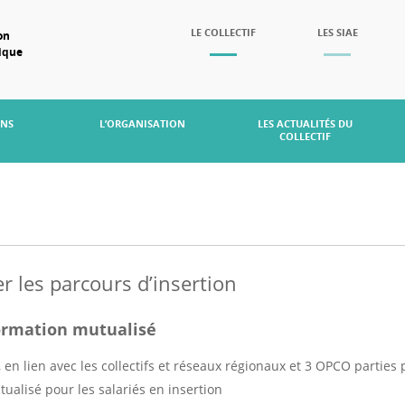
SKIP TO CONTENT
LE COLLECTIF
LES SIAE
on
mique
Menu
ONS
L’ORGANISATION
LES ACTUALITÉS DU
COLLECTIF
er les parcours d’insertion
formation mutualisé
n lien avec les collectifs et réseaux régionaux et 3 OPCO parties
ualisé pour les salariés en insertion