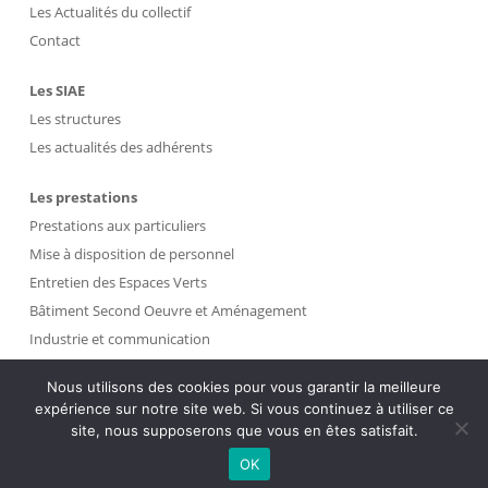
Les Actualités du collectif
Contact
Les SIAE
Les structures
Les actualités des adhérents
Les prestations
Prestations aux particuliers
Mise à disposition de personnel
Entretien des Espaces Verts
Bâtiment Second Oeuvre et Aménagement
Industrie et communication
Propreté et Gestion des Déchets
Nous utilisons des cookies pour vous garantir la meilleure
expérience sur notre site web. Si vous continuez à utiliser ce
Intranet
site, nous supposerons que vous en êtes satisfait.
OK