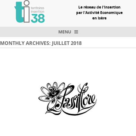
Le réseau de l'Insertion
par l'Activité Economique
en Isère
MENU
Skip to content
MONTHLY ARCHIVES:
JUILLET 2018