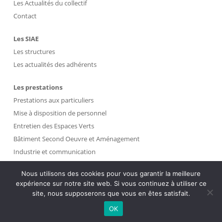
Les Actualités du collectif
Contact
Les SIAE
Les structures
Les actualités des adhérents
Les prestations
Prestations aux particuliers
Mise à disposition de personnel
Entretien des Espaces Verts
Bâtiment Second Oeuvre et Aménagement
Industrie et communication
Propreté et Gestion des Déchets
Nous utilisons des cookies pour vous garantir la meilleure
expérience sur notre site web. Si vous continuez à utiliser ce
Intranet
site, nous supposerons que vous en êtes satisfait.
OK