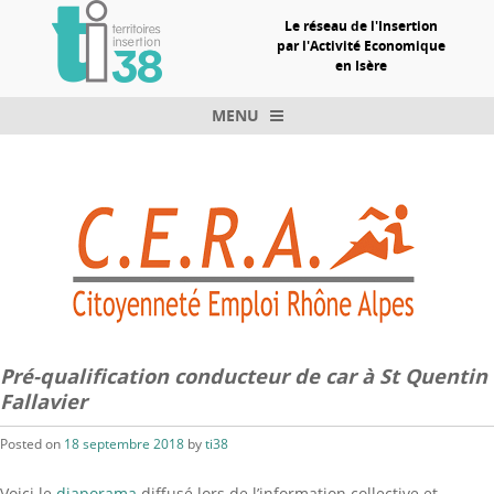
Le réseau de l'Insertion
par l'Activité Economique
en Isère
MENU
Skip to content
Pré-qualification conducteur de car à St Quentin
Fallavier
Posted on
18 septembre 2018
by
ti38
Voici le
diaporama
diffusé lors de l’information collective et