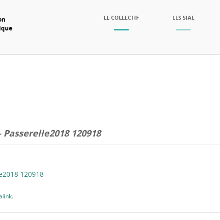
SKIP TO CONTENT
LE COLLECTIF
LES SIAE
on
mique
Menu
Passerelle2018 120918
le2018 120918
link
.