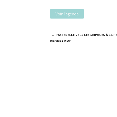
Voir l'agenda
←
PASSERELLE VERS LES SERVICES À LA P
Post navigation
PROGRAMME