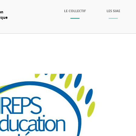
SKIP TO CONTENT
LE COLLECTIF
LES SIAE
on
mique
Menu