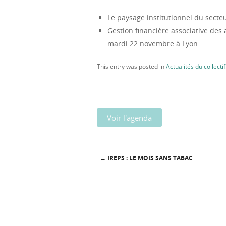
Le paysage institutionnel du secteu
Gestion financière associative des a
mardi 22 novembre à Lyon
This entry was posted in
Actualités du collectif
Voir l'agenda
←
IREPS : LE MOIS SANS TABAC
Post navigation