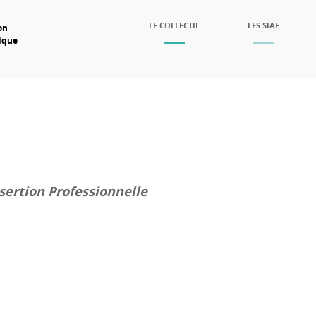
SKIP TO CONTENT
LE COLLECTIF
LES SIAE
on
mique
Menu
sertion Professionnelle