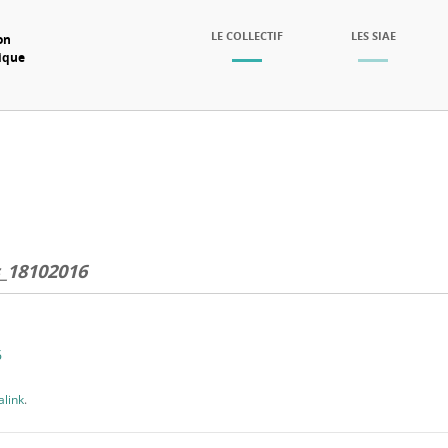
SKIP TO CONTENT
LE COLLECTIF
LES SIAE
on
mique
Menu
s_18102016
6
link
.