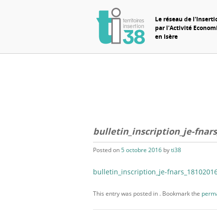
Le réseau de l'Inserti
par l'Activité Econo
en Isère
bulletin_inscription_je-fnar
Posted on
5 octobre 2016
by
ti38
bulletin_inscription_je-fnars_1810201
This entry was posted in . Bookmark the
perma