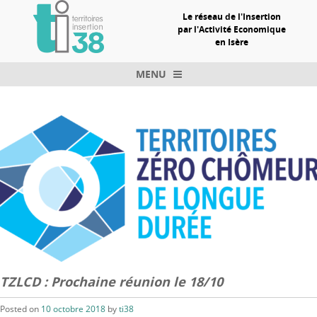
Le réseau de l'Insertion
par l'Activité Economique
en Isère
MENU
Skip to content
TZLCD : Prochaine réunion le 18/10
Posted on
10 octobre 2018
by
ti38