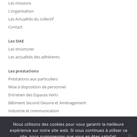
Les missions
L’organisation
Les Actualités du collectif
Contact
Les SIAE
Les structures
Les actualités des adhérents
Les prestations
Prestations aux particuliers
Mise à disposition de personnel
Entretien des Espaces Verts
Bâtiment Second Oeuvre et Aménagement
Industrie et communication
Propreté et Gestion des Déchets
Nous utilisons des cookies pour vous garantir la meilleure
expérience sur notre site web. Si vous continuez à utiliser ce
Intranet
site, nous supposerons que vous en êtes satisfait.