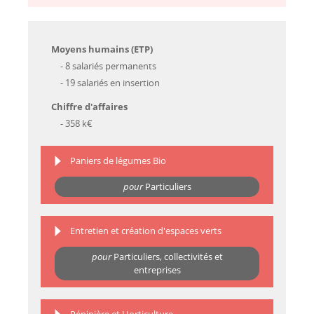
Moyens humains (ETP)
- 8 salariés permanents
- 19 salariés en insertion
Chiffre d'affaires
- 358 k€
Paniers de légumes Bio
pour
Particuliers
Entretien et création d'espaces verts
pour
Particuliers, collectivités et
entreprises