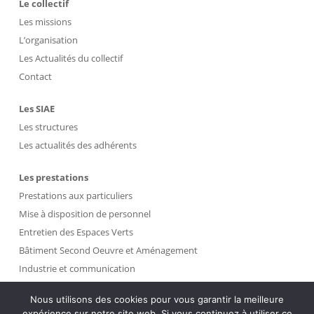
Le collectif
Les missions
L’organisation
Les Actualités du collectif
Contact
Les SIAE
Les structures
Les actualités des adhérents
Les prestations
Prestations aux particuliers
Mise à disposition de personnel
Entretien des Espaces Verts
Bâtiment Second Oeuvre et Aménagement
Industrie et communication
Propreté et Gestion des Déchets
Nous utilisons des cookies pour vous garantir la meilleure
expérience sur notre site web. Si vous continuez à utiliser ce