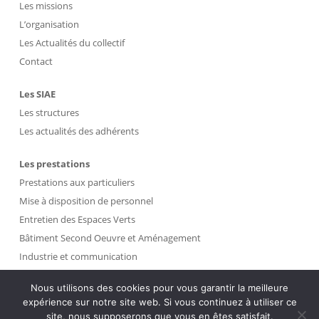
Les missions
L’organisation
Les Actualités du collectif
Contact
Les SIAE
Les structures
Les actualités des adhérents
Les prestations
Prestations aux particuliers
Mise à disposition de personnel
Entretien des Espaces Verts
Bâtiment Second Oeuvre et Aménagement
Industrie et communication
Propreté et Gestion des Déchets
Nous utilisons des cookies pour vous garantir la meilleure
expérience sur notre site web. Si vous continuez à utiliser ce
Intranet
site, nous supposerons que vous en êtes satisfait.