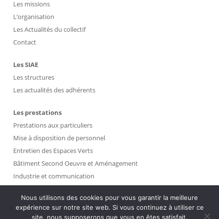
Les missions
L’organisation
Les Actualités du collectif
Contact
Les SIAE
Les structures
Les actualités des adhérents
Les prestations
Prestations aux particuliers
Mise à disposition de personnel
Entretien des Espaces Verts
Bâtiment Second Oeuvre et Aménagement
Industrie et communication
Propreté et Gestion des Déchets
Nous utilisons des cookies pour vous garantir la meilleure
expérience sur notre site web. Si vous continuez à utiliser ce
Intranet
site, nous supposerons que vous en êtes satisfait.