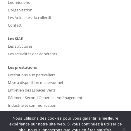
Les missions
L’organisation
Les Actualités du collectif
Contact
Les SIAE
Les structures
Les actualités des adhérents
Les prestations
Prestations aux particuliers
Mise à disposition de personnel
Entretien des Espaces Verts
Bâtiment Second Oeuvre et Aménagement
Industrie et communication
Propreté et Gestion des Déchets
Nous utilisons des cookies pour vous garantir la meilleure
expérience sur notre site web. Si vous continuez à utiliser ce
Intranet
site, nous supposerons que vous en êtes satisfait.