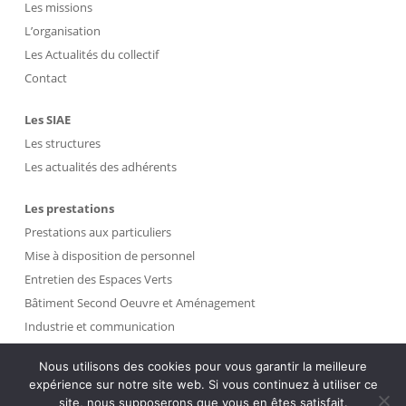
Les missions
L’organisation
Les Actualités du collectif
Contact
Les SIAE
Les structures
Les actualités des adhérents
Les prestations
Prestations aux particuliers
Mise à disposition de personnel
Entretien des Espaces Verts
Bâtiment Second Oeuvre et Aménagement
Industrie et communication
Propreté et Gestion des Déchets
Nous utilisons des cookies pour vous garantir la meilleure
expérience sur notre site web. Si vous continuez à utiliser ce
Intranet
site, nous supposerons que vous en êtes satisfait.