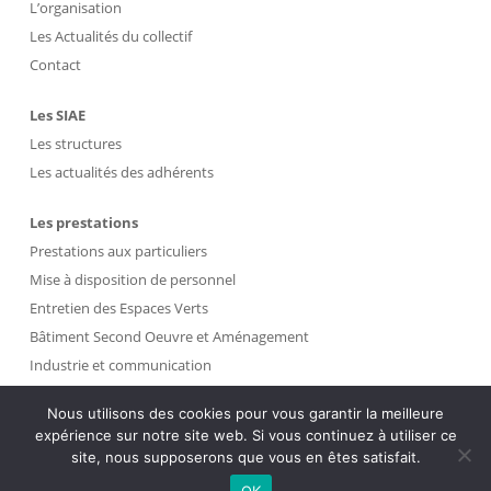
L’organisation
Les Actualités du collectif
Contact
Les SIAE
Les structures
Les actualités des adhérents
Les prestations
Prestations aux particuliers
Mise à disposition de personnel
Entretien des Espaces Verts
Bâtiment Second Oeuvre et Aménagement
Industrie et communication
Propreté et Gestion des Déchets
Nous utilisons des cookies pour vous garantir la meilleure
expérience sur notre site web. Si vous continuez à utiliser ce
Intranet
site, nous supposerons que vous en êtes satisfait.
OK