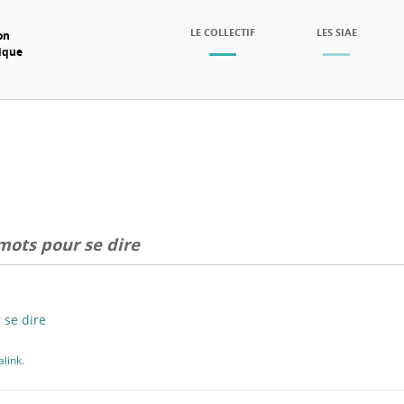
SKIP TO CONTENT
LE COLLECTIF
LES SIAE
on
mique
Menu
ots pour se dire
se dire
link
.