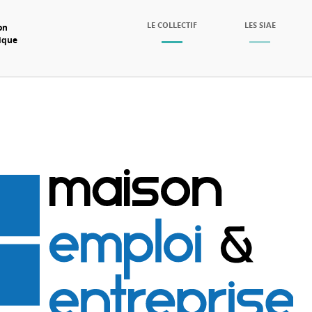
SKIP TO CONTENT
LE COLLECTIF
LES SIAE
on
mique
Menu