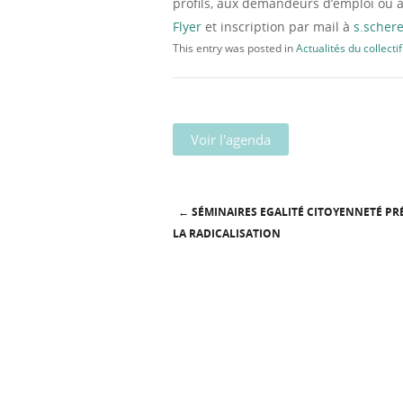
profils, aux demandeurs d’emploi ou a
Flyer
et inscription par mail à
s.sche
This entry was posted in
Actualités du collectif
Voir l'agenda
←
SÉMINAIRES EGALITÉ CITOYENNETÉ PR
Post navigation
LA RADICALISATION