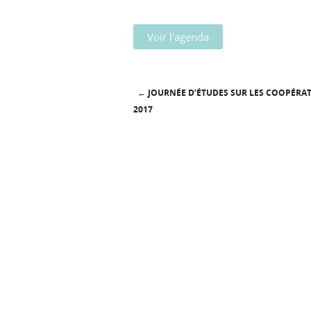
Voir l'agenda
←
JOURNÉE D’ÉTUDES SUR LES COOPÉRATI
Post navigation
2017