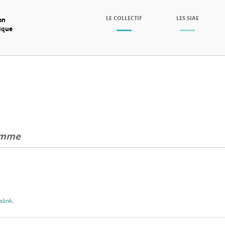
SKIP TO CONTENT
LE COLLECTIF
LES SIAE
on
mique
Menu
amme
link
.