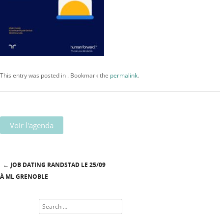
This entry was posted in . Bookmark the
permalink
.
Voir l'agenda
←
JOB DATING RANDSTAD LE 25/09
Post navigation
À ML GRENOBLE
Search