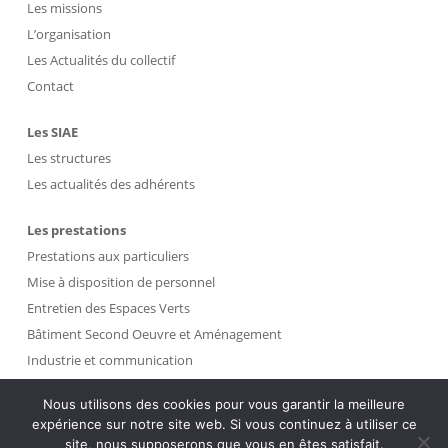
Les missions
L’organisation
Les Actualités du collectif
Contact
Les SIAE
Les structures
Les actualités des adhérents
Les prestations
Prestations aux particuliers
Mise à disposition de personnel
Entretien des Espaces Verts
Bâtiment Second Oeuvre et Aménagement
Industrie et communication
Propreté et Gestion des Déchets
Nous utilisons des cookies pour vous garantir la meilleure
expérience sur notre site web. Si vous continuez à utiliser ce
Intranet
site, nous supposerons que vous en êtes satisfait.