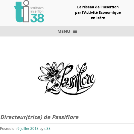
Le réseau de l'Insertion
par l'Activité Economique
en Isère
MENU
Skip to content
Directeur(trice) de Passiflore
Posted on
9 juillet 2018
by
ti38