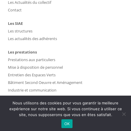
Les Actualités du collectif
Contact
Les SIAE
Les structures
Les actualités des adhérents
Les prestations
Prestations aux particuliers
Mise à disposition de personnel
Entretien des Espaces Verts
Bâtiment Second Oeuvre et Aménagement
Industrie et communication
Propreté et Gestion des Déchets
Nous utilisons des cookies pour vous garantir la meilleure
expérience sur notre site web. Si vous continuez à utiliser ce
Intranet
site, nous supposerons que vous en êtes satisfait.
OK