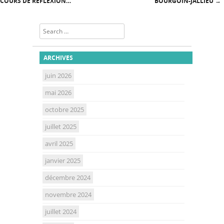
Post navigation
COURS DE RÉFLEXION…
BOURGOIN-JALLIEU
→
Search
ARCHIVES
juin 2026
mai 2026
octobre 2025
juillet 2025
avril 2025
janvier 2025
décembre 2024
novembre 2024
juillet 2024