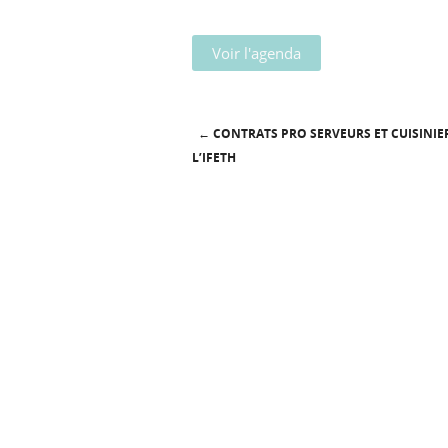
Voir l'agenda
←
CONTRATS PRO SERVEURS ET CUISINIE
Post navigation
L’IFETH