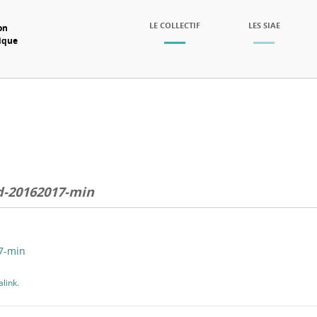
SKIP TO CONTENT
LE COLLECTIF
LES SIAE
on
mique
Menu
-20162017-min
7-min
link
.