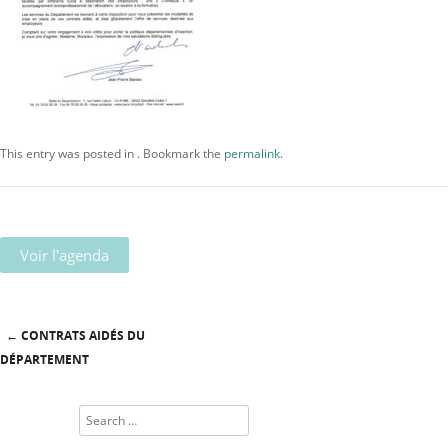
This entry was posted in . Bookmark the
permalink
.
Voir l'agenda
←
CONTRATS AIDÉS DU
Post navigation
DÉPARTEMENT
Search