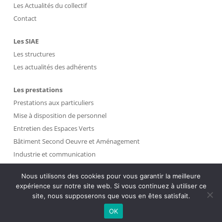
Les Actualités du collectif
Contact
Les SIAE
Les structures
Les actualités des adhérents
Les prestations
Prestations aux particuliers
Mise à disposition de personnel
Entretien des Espaces Verts
Bâtiment Second Oeuvre et Aménagement
Industrie et communication
Propreté et Gestion des Déchets
Nous utilisons des cookies pour vous garantir la meilleure
expérience sur notre site web. Si vous continuez à utiliser ce
Intranet
site, nous supposerons que vous en êtes satisfait.
OK