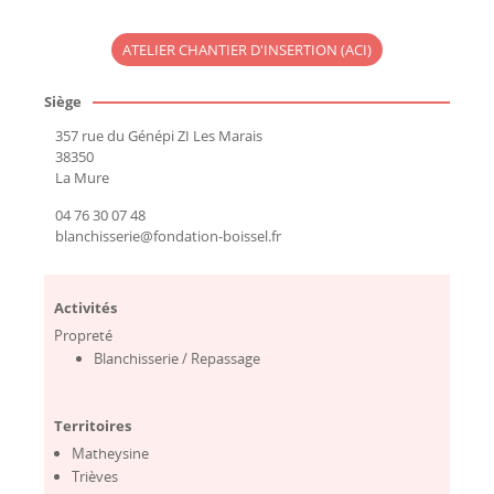
ATELIER CHANTIER D'INSERTION (ACI)
Siège
357 rue du Génépi ZI Les Marais
38350
La Mure
04 76 30 07 48
blanchisserie@fondation-boissel.fr
Activités
Propreté
Blanchisserie / Repassage
Territoires
Matheysine
Trièves