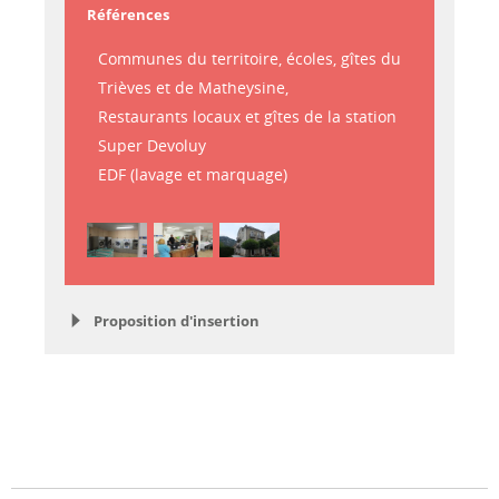
Références
Communes du territoire, écoles, gîtes du
Trièves et de Matheysine,
Restaurants locaux et gîtes de la station
Super Devoluy
EDF (lavage et marquage)
Proposition d'insertion