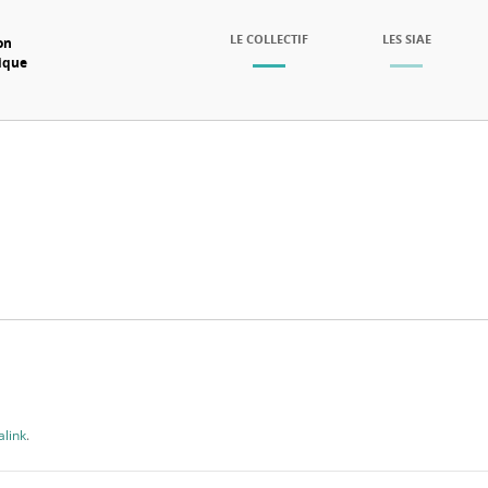
SKIP TO CONTENT
LE COLLECTIF
LES SIAE
on
mique
Menu
link
.