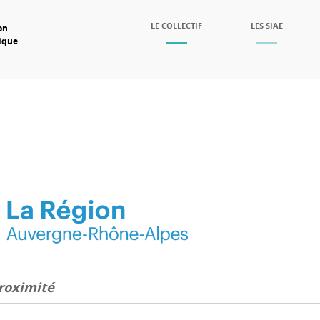
SKIP TO CONTENT
LE COLLECTIF
LES SIAE
on
mique
Menu
roximité