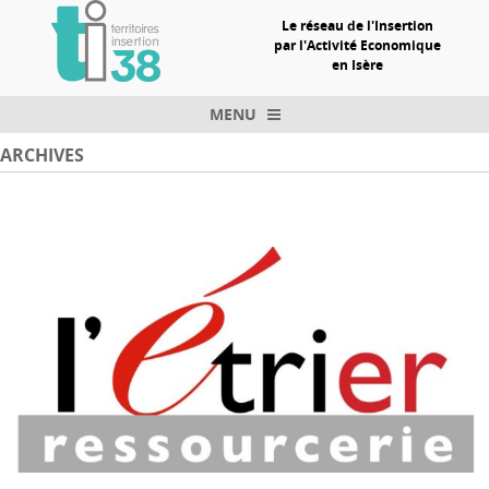
Le réseau de l'Insertion
par l'Activité Economique
en Isère
MENU
Skip to content
ARCHIVES