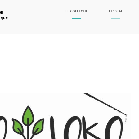
SKIP TO CONTENT
LE COLLECTIF
LES SIAE
on
mique
Menu