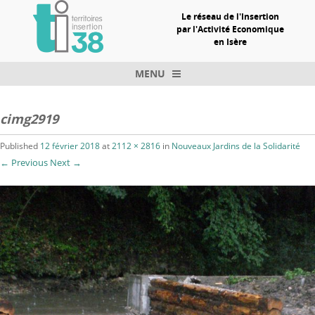
Le réseau de l'Insertion
par l'Activité Economique
en Isère
MENU
Skip to content
cimg2919
Published
12 février 2018
at
2112 × 2816
in
Nouveaux Jardins de la Solidarité
← Previous
Next →