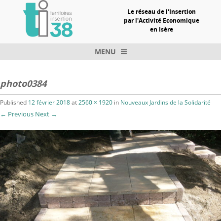
Le réseau de l'Insertion
par l'Activité Economique
en Isère
MENU
Skip to content
photo0384
Published
12 février 2018
at
2560 × 1920
in
Nouveaux Jardins de la Solidarité
← Previous
Next →