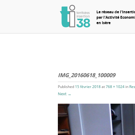
Le réseau de l'Inserti
par l'Activité Econo
en Isère
IMG_20160618_100009
Published
15 février 2018
at
768 × 1024
in
Res
Next →