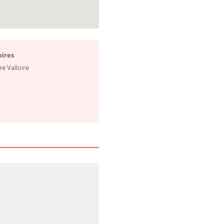
oires
vre Valloire