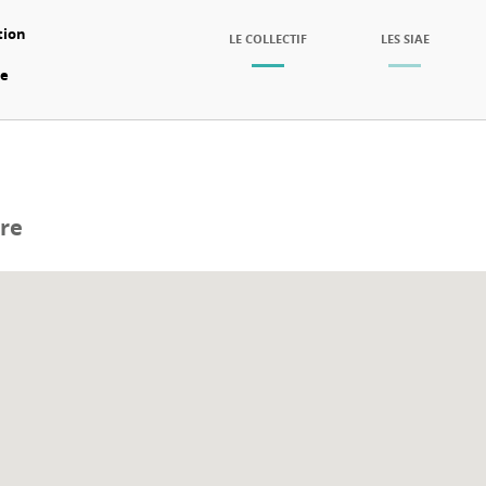
tion
SKIP TO CONTENT
LE COLLECTIF
LES SIAE
Menu
re
ire