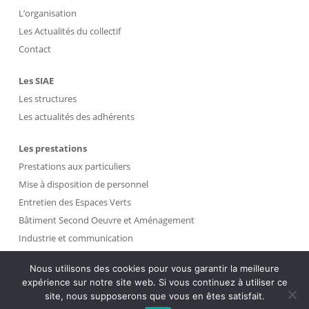
L’organisation
Les Actualités du collectif
Contact
Les SIAE
Les structures
Les actualités des adhérents
Les prestations
Prestations aux particuliers
Mise à disposition de personnel
Entretien des Espaces Verts
Bâtiment Second Oeuvre et Aménagement
Industrie et communication
Propreté et Gestion des Déchets
Nous utilisons des cookies pour vous garantir la meilleure
expérience sur notre site web. Si vous continuez à utiliser ce
Intranet
site, nous supposerons que vous en êtes satisfait.