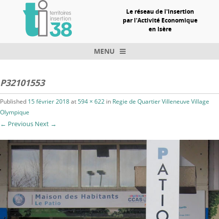
Le réseau de l'Insertion
par l'Activité Economique
en Isère
MENU
Skip to content
P32101553
Published
15 février 2018
at
594 × 622
in
Regie de Quartier Villeneuve Village
Olympique
← Previous
Next →