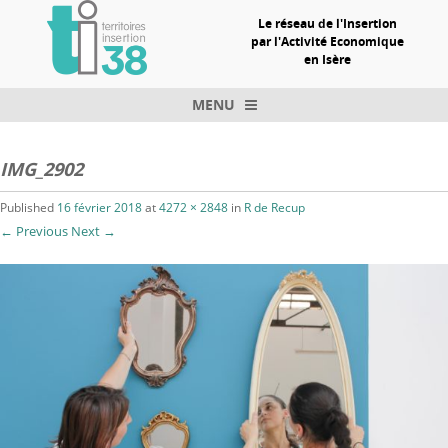
Le réseau de l'Insertion
par l'Activité Economique
en Isère
MENU
Skip to content
IMG_2902
Published
16 février 2018
at
4272 × 2848
in
R de Recup
← Previous
Next →