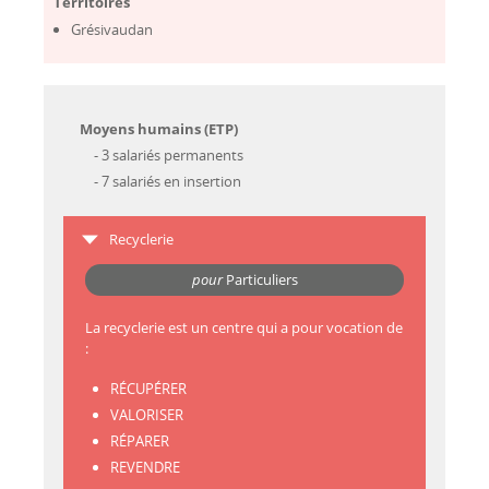
Territoires
Grésivaudan
Moyens humains (ETP)
- 3 salariés permanents
- 7 salariés en insertion
Recyclerie
pour
Particuliers
La recyclerie est un centre qui a pour vocation de
:
RÉCUPÉRER
VALORISER
RÉPARER
REVENDRE