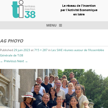
Le réseau de l'Insertion
par l'Activité Economique
en Isère
MENU
Skip to content
AG PHOYO
Published
29 juin 2023
at
715 × 287
in
Les SIAE réunies autour de l’Assemblée
Générale de Ti38
← Previous
Next →