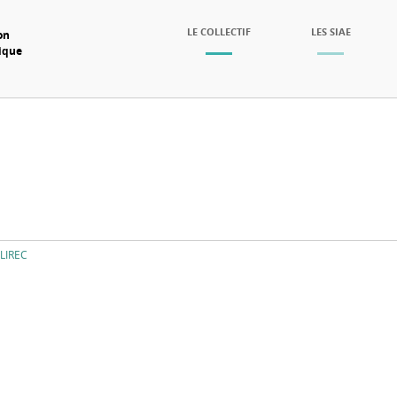
SKIP TO CONTENT
LE COLLECTIF
LES SIAE
on
mique
Menu
LIREC