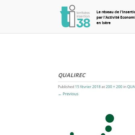
Le réseau de l'Inserti
par l'Activité Econo
en Isère
QUALIREC
Published
15 février 2018
at
200 × 200
in
QUA
← Previous