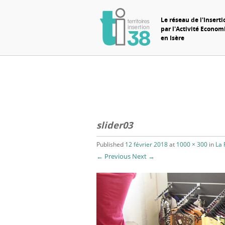
Le réseau de l'Inserti
par l'Activité Econo
en Isère
slider03
Published
12 février 2018
at
1000 × 300
in
La 
← Previous
Next →