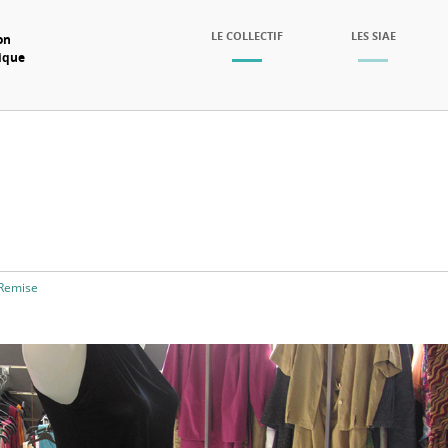
SKIP TO CONTENT
LE COLLECTIF
LES SIAE
on
mique
Menu
Remise