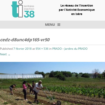
Le réseau de l'Insertion
par l'Activité Economique
en Isère
MENU
Skip to content
cedz-d8unc4dp165-vr50
Published
7 février 2018
at
954 × 536
in
PRADO – Jardins du PRADO
Next →