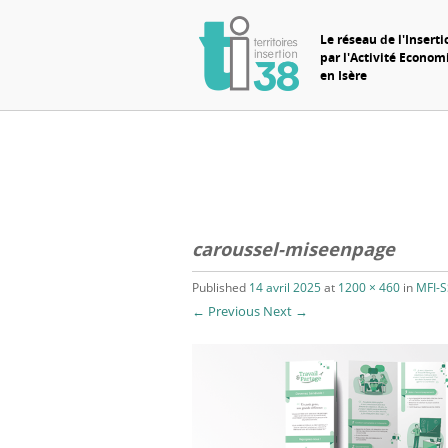
Le réseau de l'Inserti
par l'Activité Econo
en Isère
caroussel-miseenpage
Published
14 avril 2025
at
1200 × 460
in
MFI-
← Previous
Next →