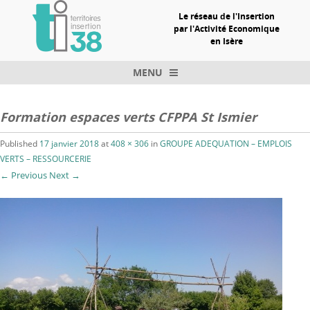
Le réseau de l'Insertion
par l'Activité Economique
en Isère
MENU
Skip to content
Formation espaces verts CFPPA St Ismier
Published
17 janvier 2018
at
408 × 306
in
GROUPE ADEQUATION – EMPLOIS
VERTS – RESSOURCERIE
← Previous
Next →