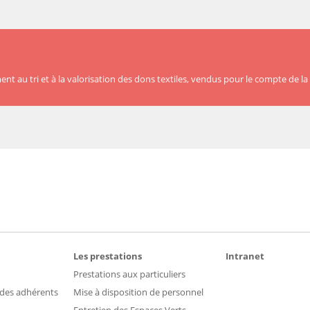
lement au tri et à la valorisation des dons textiles, vendus pour le compte
Les prestations
Intranet
Prestations aux particuliers
 des adhérents
Mise à disposition de personnel