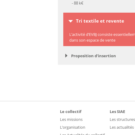
- 88 k€
Tri textile et revente
L’activité d’EVBJ consiste essentiel
dans son espace de vente
Proposition d'insertion
Le collectif
Les SIAE
Les missions
Les structures
L’organisation
Les actualités