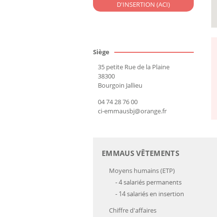
D'INSERTION (ACI)
Siège
35 petite Rue de la Plaine
38300
Bourgoin Jallieu
04 74 28 76 00
ci-emmausbj@orange.fr
EMMAUS VÊTEMENTS
Moyens humains (ETP)
- 4 salariés permanents
- 14 salariés en insertion
Chiffre d'affaires