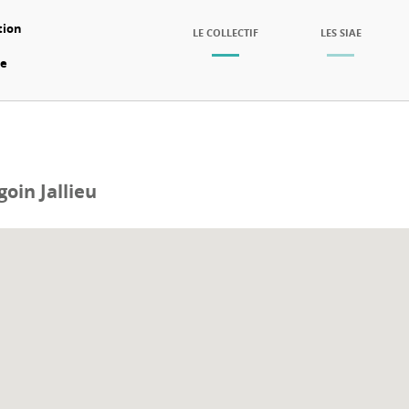
tion
SKIP TO CONTENT
LE COLLECTIF
LES SIAE
Menu
re
in Jallieu