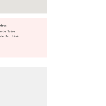
oires
te de l'Isère
s du Dauphiné