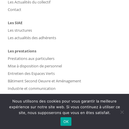
Les Actualités du collectif
Contact
Les SIAE
Les structures
Les actualités des adhérents
Les prestations
Prestations aux particuliers
Mise à disposition de personnel
Entretien des Espaces Verts
Bâtiment Second Oeuvre et Aménagement
Industrie et communication
Propreté et Gestion des Déchets
Nous utilisons des cookies pour vous garantir la meilleure
expérience sur notre site web. Si vous continuez à utiliser ce
Intranet
site, nous supposerons que vous en êtes satisfait.
OK