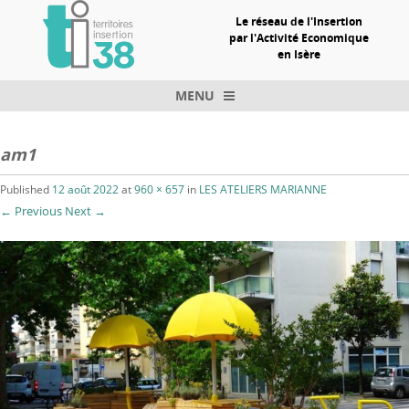
Le réseau de l'Insertion
par l'Activité Economique
en Isère
MENU
Skip to content
am1
Published
12 août 2022
at
960 × 657
in
LES ATELIERS MARIANNE
← Previous
Next →